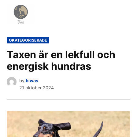
Skip
to
Biwas
content
POSTED
OKATEGORISERADE
IN
Taxen är en lekfull och
energisk hundras
by
biwas
21 oktober 2024